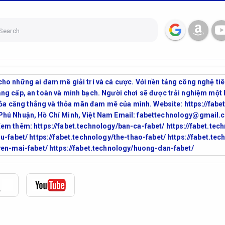
Search
ho những ai đam mê giải trí và cá cược. Với nền tảng công nghệ ti
ng cấp, an toàn và minh bạch. Người chơi sẽ được trải nghiệm một 
 tỏa căng thẳng và thỏa mãn đam mê của mình. Website: https://fab
Phú Nhuận, Hồ Chí Minh, Việt Nam Email: fabettechnology@gmail.c
em thêm: https://fabet.technology/ban-ca-fabet/ https://fabet.tec
u-fabet/ https://fabet.technology/the-thao-fabet/ https://fabet.te
yen-mai-fabet/ https://fabet.technology/huong-dan-fabet/