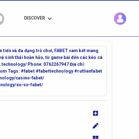
keyboard_arrow_down
DISCOVER
ên tiến và đa dạng trò chơi, FABET cam kết mang
hệ sinh thái hoàn hảo, từ game bài đến các kèo cá
et.technology/ Phone: 0762267947 Địa chỉ:
om Tags: #fabet #fabettechnology #ruttienfabet
hnology/casino-fabet/
chnology/xo-so-fabet/