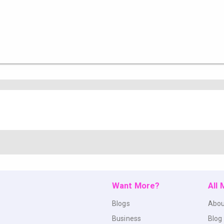
Want More?
All
Blogs
Abou
Business
Blog