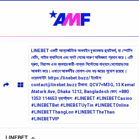
LINEBET একটি আন্তর্জাতিক অনলাইন বুকমেকার প্ল্যাটফর্ম, যা স্পোর্টস
বেটিং, লাইভ ক্যাসিনো এবং স্লট গেমের দারুণ অভিজ্ঞতা প্রদান করে। এটি
দ্রুত, নিরাপদ এবং ব্যবহারকারী-বান্ধব সিস্টেমের মাধ্যমে খেলোয়াড়দের
আকর্ষণ করে। এখানে আকর্ষণীয় বোনাস এবং বড় জয়ের সুযোগ রয়েছে।
ওয়েবসাইট: https://linebet.buzz/ ইমেইল:
contact@linebet.buzz ঠিকানা: QCV7+M3G, 13 Kemal
Ataturk Ave, Dhaka 1212, Bangladesh ফোন: +880
1353 114653 হ্যাশট্যাগ: #LINEBET #LINEBETCasino
#LINEBETBet #LINEBETUyTin #LINEBETOnline
#LINEBETThangLon #LINEBETTheThao
#LINEBETVIP
LINEBET