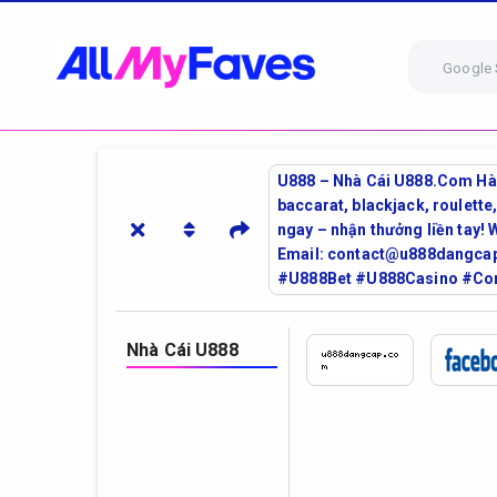
Google 
U888 – Nhà Cái U888.Com Hàng
baccarat, blackjack, roulette
ngay – nhận thưởng liền tay!
Email: contact@u888dangc
#U888Bet #U888Casino #C
Nhà Cái U888