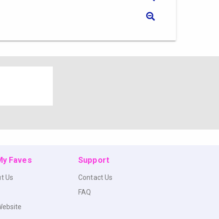
 My Faves
Support
t Us
Contact Us
FAQ
Website