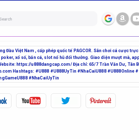
Search
 Đầu Việt Nam , cấp phép quốc tế PAGCOR. Sân chơi cá cược trực t
, poker, xổ số, bắn cá, slot nổ hũ đổi thưởng. Giao diện mượt mà, 
 Website: https://u888dangcap.com/ Địa chỉ: 65/7 Trần Văn Dư, Tân
ap.com Hashtags: #U888 #U888UyTin #NhaCaiU888 #U888Online
ongGameU888 #NhaCaiUyTin