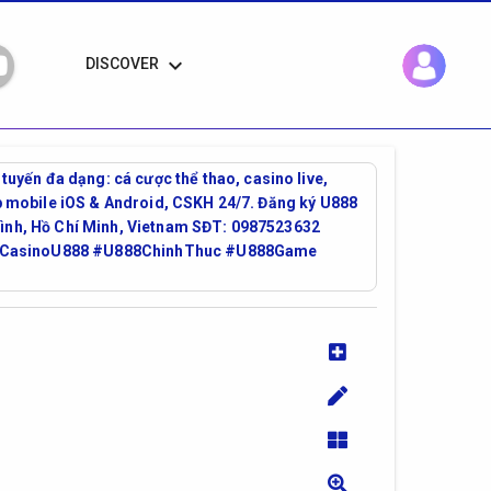
keyboard_arrow_down
DISCOVER
uyến đa dạng: cá cược thể thao, casino live,
app mobile iOS & Android, CSKH 24/7. Đăng ký U888
 Bình, Hồ Chí Minh, Vietnam SĐT: 0987523632
 #CasinoU888 #U888ChinhThuc #U888Game