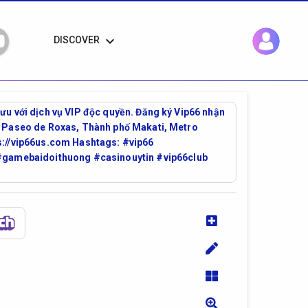
keyboard_arrow_down
DISCOVER
ưu với dịch vụ VIP độc quyền. Đăng ký Vip66 nhận
ng Paseo de Roxas, Thành phố Makati, Metro
ps://vip66us.com Hashtags: #vip66
#gamebaidoithuong #casinouytin #vip66club