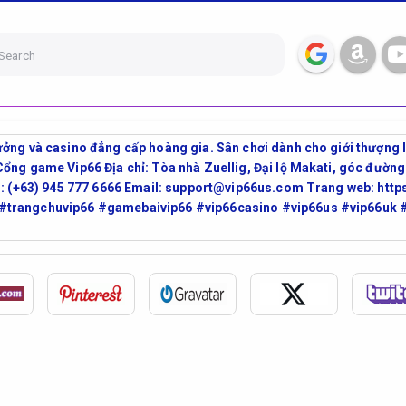
Search
ưởng và casino đẳng cấp hoàng gia. Sân chơi dành cho giới thượng l
Cổng game Vip66 Địa chỉ: Tòa nhà Zuellig, Đại lộ Makati, góc đườ
ại: (+63) 945 777 6666 Email: support@vip66us.com Trang web: htt
#trangchuvip66 #gamebaivip66 #vip66casino #vip66us #vip66uk 