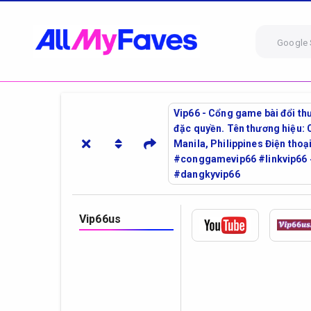
Google 
Vip66 - Cổng game bài đổi th
đặc quyền. Tên thương hiệu: 
Manila, Philippines Điện tho
#conggamevip66 #linkvip66 
#dangkyvip66
Vip66us