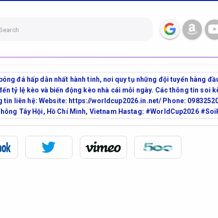
Search
ng đá hấp dẫn nhất hành tinh, nơi quy tụ những đội tuyển hàng đầu
n tỷ lệ kèo và biến động kèo nhà cái mỗi ngày. Các thông tin soi k
 tin liên hệ: Website: https://worldcup2026.in.net/ Phone: 098325
 Thông Tây Hội, Hồ Chí Minh, Vietnam Hastag: #WorldCup2026 #