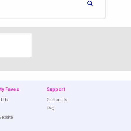
 My Faves
Support
t Us
Contact Us
FAQ
Website